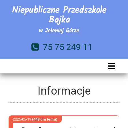
Niepubliczne Przedszkole
Bajka
w Jeleniej Górze
75 75 249 11
Informacje
2025-05-19
(448 dni temu)